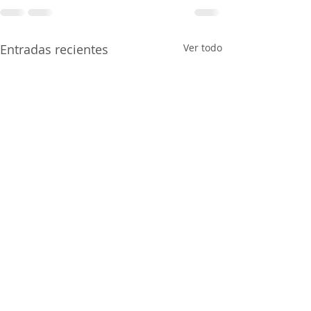
Entradas recientes
Ver todo
De vuelta a la escuela
Asunción