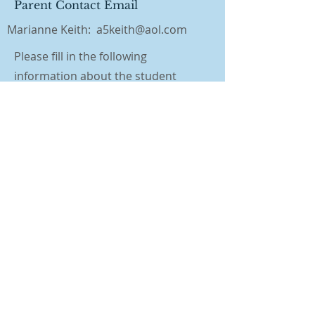
Parent Contact Email
Marianne Keith: a5keith@aol.com
Please fill in the following
information about the student
submitting the essay
First Name
Last Name
Email
Message