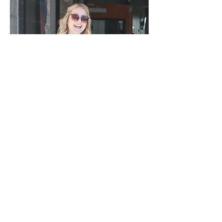
Ujieres
Los ujieres brindan hospitalidad,
comodidad y seguridad en las misas
dominicales y otras liturgias
especiales. Antes de la misa, los
ujieres fomentan un sentido de
comunidad al dar la bienvenida a los
miembros de nuestra parroquia y a
los visitantes. Después de todas las
misas de fin de semana, los ujieres
distribuyen el boletín semanal y